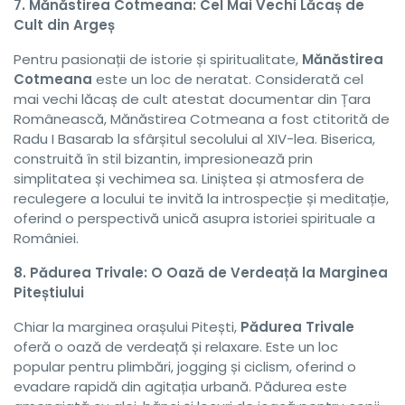
7. Mănăstirea Cotmeana: Cel Mai Vechi Lăcaș de
Cult din Argeș
Pentru pasionații de istorie și spiritualitate,
Mănăstirea
Cotmeana
este un loc de neratat. Considerată cel
mai vechi lăcaș de cult atestat documentar din Țara
Românească, Mănăstirea Cotmeana a fost ctitorită de
Radu I Basarab la sfârșitul secolului al XIV-lea. Biserica,
construită în stil bizantin, impresionează prin
simplitatea și vechimea sa. Liniștea și atmosfera de
reculegere a locului te invită la introspecție și meditație,
oferind o perspectivă unică asupra istoriei spirituale a
României.
8. Pădurea Trivale: O Oază de Verdeață la Marginea
Piteștiului
Chiar la marginea orașului Pitești,
Pădurea Trivale
oferă o oază de verdeață și relaxare. Este un loc
popular pentru plimbări, jogging și ciclism, oferind o
evadare rapidă din agitația urbană. Pădurea este