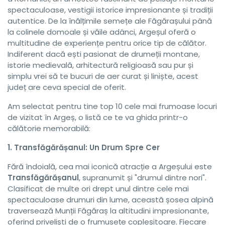
spectaculoase, vestigii istorice impresionante și tradiții
autentice. De la înălțimile semețe ale Făgărașului până
la colinele domoale și văile adânci, Argeșul oferă o
multitudine de experiențe pentru orice tip de călător.
Indiferent dacă ești pasionat de drumeții montane,
istorie medievală, arhitectură religioasă sau pur și
simplu vrei să te bucuri de aer curat și liniște, acest
județ are ceva special de oferit.
Am selectat pentru tine top 10 cele mai frumoase locuri
de vizitat în Argeș, o listă ce te va ghida printr-o
călătorie memorabilă:
1. Transfăgărășanul: Un Drum Spre Cer
Fără îndoială, cea mai iconică atracție a Argeșului este
Transfăgărășanul
, supranumit și "drumul dintre nori".
Clasificat de multe ori drept unul dintre cele mai
spectaculoase drumuri din lume, această șosea alpină
traversează Munții Făgăraș la altitudini impresionante,
oferind priveliști de o frumusețe copleșitoare. Fiecare