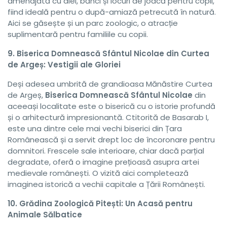
amenajată cu alei, bănci și locuri de joacă pentru copii,
fiind ideală pentru o după-amiază petrecută în natură.
Aici se găsește și un parc zoologic, o atracție
suplimentară pentru familiile cu copii.
9. Biserica Domnească Sfântul Nicolae din Curtea
de Argeș: Vestigii ale Gloriei
Deși adesea umbrită de grandioasa Mănăstire Curtea
de Argeș,
Biserica Domnească Sfântul Nicolae
din
aceeași localitate este o biserică cu o istorie profundă
și o arhitectură impresionantă. Ctitorită de Basarab I,
este una dintre cele mai vechi biserici din Țara
Românească și a servit drept loc de încoronare pentru
domnitori. Frescele sale interioare, chiar dacă parțial
degradate, oferă o imagine prețioasă asupra artei
medievale românești. O vizită aici completează
imaginea istorică a vechii capitale a Țării Românești.
10. Grădina Zoologică Pitești: Un Acasă pentru
Animale Sălbatice