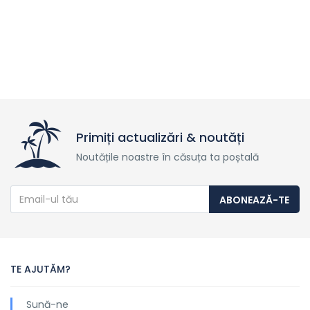
Primiți actualizări & noutăți
Noutățile noastre în căsuța ta poștală
ABONEAZĂ-TE
TE AJUTĂM?
Sună-ne