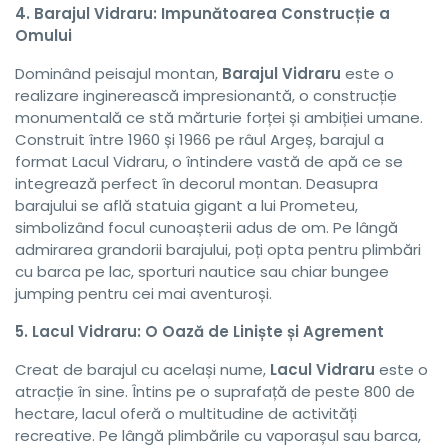
4. Barajul Vidraru: Impunătoarea Construcție a
Omului
Dominând peisajul montan,
Barajul Vidraru
este o
realizare inginerească impresionantă, o construcție
monumentală ce stă mărturie forței și ambiției umane.
Construit între 1960 și 1966 pe râul Argeș, barajul a
format Lacul Vidraru, o întindere vastă de apă ce se
integrează perfect în decorul montan. Deasupra
barajului se află statuia gigant a lui Prometeu,
simbolizând focul cunoașterii adus de om. Pe lângă
admirarea grandorii barajului, poți opta pentru plimbări
cu barca pe lac, sporturi nautice sau chiar bungee
jumping pentru cei mai aventuroși.
5. Lacul Vidraru: O Oază de Liniște și Agrement
Creat de barajul cu același nume,
Lacul Vidraru
este o
atracție în sine. Întins pe o suprafață de peste 800 de
hectare, lacul oferă o multitudine de activități
recreative. Pe lângă plimbările cu vaporașul sau barca,