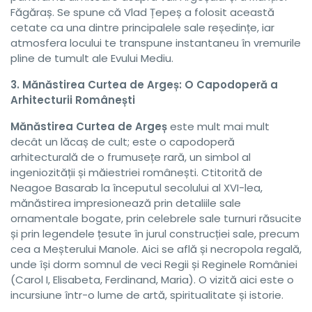
Făgăraș. Se spune că Vlad Țepeș a folosit această
cetate ca una dintre principalele sale reședințe, iar
atmosfera locului te transpune instantaneu în vremurile
pline de tumult ale Evului Mediu.
3. Mănăstirea Curtea de Argeș: O Capodoperă a
Arhitecturii Românești
Mănăstirea Curtea de Argeș
este mult mai mult
decât un lăcaș de cult; este o capodoperă
arhitecturală de o frumusețe rară, un simbol al
ingeniozității și măiestriei românești. Ctitorită de
Neagoe Basarab la începutul secolului al XVI-lea,
mănăstirea impresionează prin detaliile sale
ornamentale bogate, prin celebrele sale turnuri răsucite
și prin legendele țesute în jurul construcției sale, precum
cea a Meșterului Manole. Aici se află și necropola regală,
unde își dorm somnul de veci Regii și Reginele României
(Carol I, Elisabeta, Ferdinand, Maria). O vizită aici este o
incursiune într-o lume de artă, spiritualitate și istorie.