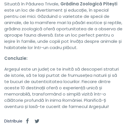
Situată în Pădurea Trivale,
Grădina Zoologică Pitești
este un loc de divertisment și educație, în special
pentru cei mici. Găzduind o varietate de specii de
animale, de la mamifere mari la păsări exotice și reptile,
grădina zoologică oferă oportunitatea de a observa de
aproape fauna diversă. Este un loc perfect pentru o
ieșire în familie, unde copiii pot învăța despre animale și
habitatele lor într-un cadru plăcut.
Concluzie:
Argeșul este un județ ce te invită să descoperi straturi
de istorie, să te lași purtat de frumusețea naturii și să
te bucuri de autenticitatea locurilor. Fiecare dintre
aceste 10 destinații oferă o experiență unică și
memorabilă, transformând o simplă vizită într-o
călătorie profundă în inima României. Planifică-ți
aventura și lasă-te cucerit de farmecul Argeșului!
Distribuie