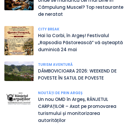
Unde se mănâncă cel mai bine în
Câmpulung Muscel? Top restaurante
de neratat
CITY BREAK
Hai la Corbi, în Argeș! Festivalul
„Rapsodia Păstorească” vă așteaptă
duminică 24 mai
TURISM AVENTURĂ
DÂMBOVICIOARA 2026: WEEKEND DE
POVESTE ÎN SATUL DE POVESTE
NOUTĂȚI DE PRIN ARGEȘ
Un nou OMD în Argeș, RÂNJETUL
CARPAȚILOR – Axat pe promovarea
turismului și monitorizarea
autorităților