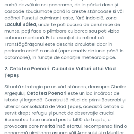
curbă dezvăluie noi panorame, de la păduri dese și
cascade zbuciumate până la creste stâncoase și văi
adânci. Punctul culminant este, fără îndoială, zona
Lacului Bâlea
, unde te poți bucura de aerul rece de
munte, poți face o plimbare cu barca sau poți vizita
cabana montană. Este esențial de reținut că
Transfăgărășanul este deschis circulației doar în
perioada caldă a anului (aproximativ din iunie până în
octombrie), în funcție de condițiile meteorologice.
2. Cetatea Poenari: Cuibul de Vulturi al lui Vlad
Țepeș
Situată strategic pe un vârf stâncos, deasupra Cheilor
Argeșului,
Cetatea Poenari
este un loc încărcat de
istorie și legendă. Construită inițial de primii Basarabi și
ulterior consolidată de Vlad Țepeș, această cetate a
servit drept refugiu și punct de observație crucial.
Accesul se face urcând peste 1400 de trepte, o
provocare care merită însă efortul, recompensa fiind o
panoramă uimitoare asupra văii Argeșului și a Munților