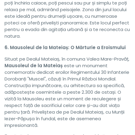
poți închiria caiace, poți pescui sau pur și simplu te poți
relaxa pe mal, admirând peisajele. Zona din jurul lacului
este ideală pentru drumeții ușoare, cu numeroase
poteci ce oferă priveliști panoramice. Este locul perfect
pentru a evada din agitația urbană și a te reconecta cu
natura.
6. Mausoleul de la Mateiaș: O Mărturie a Eroismului
Situat pe Dealul Mateiaș, în comuna Valea Mare-Pravăț,
Mausoleul de la Mateiaș
este un monument
comemorativ dedicat eroilor Regimentului 30 Infanterie
Dorobanți "Muscel", căzuți în Primul Război Mondial.
Construcția impunătoare, cu arhitectura sa specifică,
adăpostește osemintele a peste 2.300 de ostași. O
vizită la Mausoleu este un moment de reculegere și
respect față de sacrificiul celor care și-au dat viața
pentru țară. Priveliștea de pe Dealul Mateiaș, cu Munții
Iezer-Păpușa în fundal, este de asemenea
impresionantă.