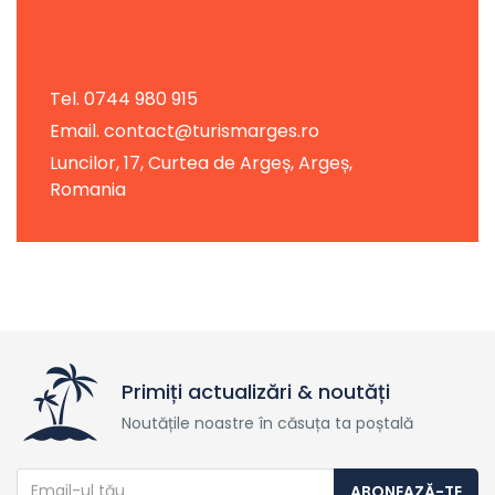
Tel. 0744 980 915
Email. contact@turismarges.ro
Luncilor, 17, Curtea de Argeș, Argeș,
Romania
Primiți actualizări & noutăți
Noutățile noastre în căsuța ta poștală
ABONEAZĂ-TE