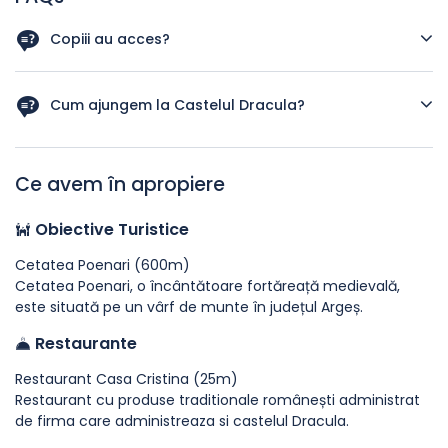
Copiii au acces?
Da, copii pot vizita alaturi de părinți sau in grupuri
organizate
Cum ajungem la Castelul Dracula?
Castelul este situat chiar pe drumul Transfagarasan cu
acces direct din cunoscuta șosea. Poti ajunge cu propria
Ce avem în apropiere
masina sau autocar.
Obiective Turistice
Cetatea Poenari (600m)
Cetatea Poenari, o încântătoare fortăreață medievală,
este situată pe un vârf de munte în județul Argeș.
Restaurante
Restaurant Casa Cristina (25m)
Restaurant cu produse traditionale românești administrat
de firma care administreaza si castelul Dracula.