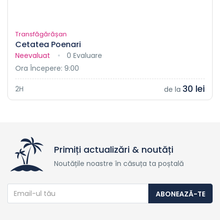
Transfăgărășan
Cetatea Poenari
Neevaluat
0 Evaluare
Ora Începere: 9:00
30 lei
2H
de la
Primiți actualizări & noutăți
Noutățile noastre în căsuța ta poștală
ABONEAZĂ-TE