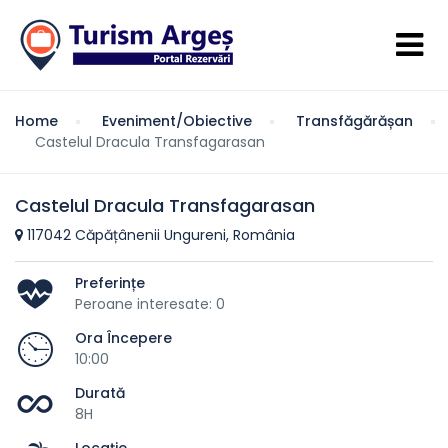
Home
Eveniment/Obiective
Transfăgărășan
Castelul Dracula Transfagarasan
Castelul Dracula Transfagarasan
117042 Căpățânenii Ungureni, România
Preferințe
Peroane interesate: 0
Ora Începere
10:00
Durată
8H
Locație