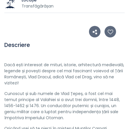
Transfăgărășan
Descriere
Dacă ești interesat de mituri, istorie, arhitectură medievală,
legende și povești despre cel mai fascinant voievod al Țării
Românești, Vlad Dracul, adică Vlad cel Drag, vino să ne
vizitezi!
Cunoscut și sub numele de Vlad Țepeș, a fost cel mai
temut principe al Valahiei si a avut trei domnii, între 1448,
1456-1462 și 1476. Un conducător puternic și curajos, un
geniu militar care a luptat pentru independența țării sale
împotriva Imperiului Otoman.
Oricând vrei să te pierzi în misterul Munților Carpați,