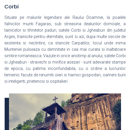
Corbi
Situate pe malurile legendare ale Raului Doamnei, la poalele
falnicilor munti Fagaras, sub streasina dealurilor domoale, a
tainicelor si tihnitelor paduri, satele Corbi si Jgheaburi din judetul
Arges, trainicite pentru eternitate, sunt si azi, dupa multe secole de
existenta si neclintire, ca stancile Carpatilor, locul unde inima
Munteniei pulseaza cu demnitate in cea mai curata si inaltatoare
simtire romaneasca.
Vazute in orice anotimp al anului, satele Corbi
si Jgheaburi - stravechi si mirifice asezari - sunt adevarate stampe
de epoca, cu patima inconfundabila, cu o ordine a lucrurilor
temeinic facute de renumiti oieri si harnici gospodari, oameni buni
si inteligenti, prietenosi si ospitalieri.