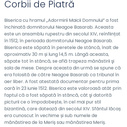
Corbii de Piatră
Biserica cu hramul „Adormirii Maicii Domnului” a fost
închinată domnitorului Neagoe Basarab. Aceasta
este un ansamblu rupestru din secolul XIV, reînființat
în 1512, în perioada domnitorului Neagoe Basarab.
Biserica este săpată în peretele de stâncă, înalt de
aproximativ 30 m și lung 14,5 m. Lângă aceasta,
săpate tot în stâncă, se află trapeza mănăstirii şi
sala de mese. Despre aceasta din urmă se spune că
era folosită de către Neagoe Basarab ca tribunal în
aer liber. A fost atestată documentar pentru prima
oară în 23 iunie 1512. Biserica este valoroasă atât prin
faptul că a fost săpată în stâncă, cât şi datorită
picturii ce o împodobește, în cel mai pur stil
bizantină, care datează din secolul XIV. Sfântul lăcaș
era cunoscut în vechime și sub numele de
mănăstirea de la Meriș sau mănăstirea Meriș.